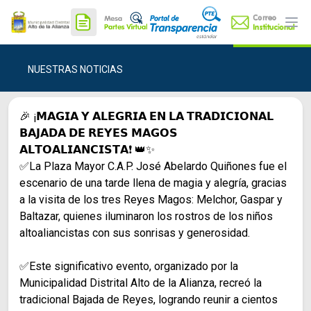
Ope
NUESTRAS NOTICIAS
🎉 ¡𝗠𝗔𝗚𝗜𝗔 𝗬 𝗔𝗟𝗘𝗚𝗥𝗜𝗔 𝗘𝗡 𝗟𝗔 𝗧𝗥𝗔𝗗𝗜𝗖𝗜𝗢𝗡𝗔𝗟
𝗕𝗔𝗝𝗔𝗗𝗔 𝗗𝗘 𝗥𝗘𝗬𝗘𝗦 𝗠𝗔𝗚𝗢𝗦
𝗔𝗟𝗧𝗢𝗔𝗟𝗜𝗔𝗡𝗖𝗜𝗦𝗧𝗔❗ 👑✨
✅La Plaza Mayor C.A.P. José Abelardo Quiñones fue el
escenario de una tarde llena de magia y alegría, gracias
a la visita de los tres Reyes Magos: Melchor, Gaspar y
Baltazar, quienes iluminaron los rostros de los niños
altoaliancistas con sus sonrisas y generosidad.
✅Este significativo evento, organizado por la
Municipalidad Distrital Alto de la Alianza, recreó la
tradicional Bajada de Reyes, logrando reunir a cientos