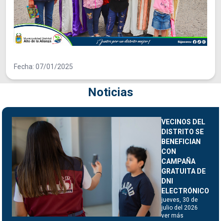
Fecha: 07/01/2025
Noticias
VECINOS DEL
DISTRITO SE
BENEFICIAN
CON
CAMPAÑA
GRATUITA DE
DNI
ELECTRÓNICO
jueves, 30 de
julio del 2026
ver más