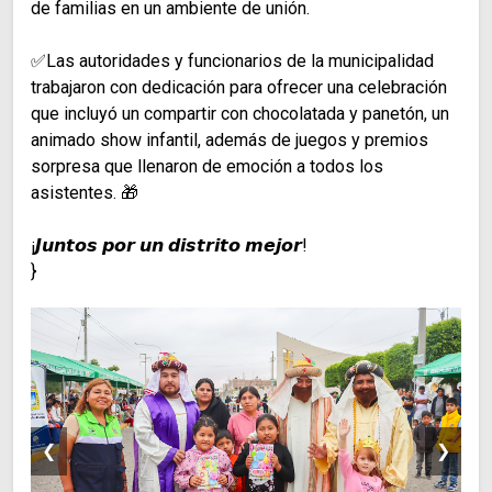
de familias en un ambiente de unión.
✅Las autoridades y funcionarios de la municipalidad
trabajaron con dedicación para ofrecer una celebración
que incluyó un compartir con chocolatada y panetón, un
animado show infantil, además de juegos y premios
sorpresa que llenaron de emoción a todos los
asistentes. 🎁
¡𝙅𝙪𝙣𝙩𝙤𝙨 𝙥𝙤𝙧 𝙪𝙣 𝙙𝙞𝙨𝙩𝙧𝙞𝙩𝙤 𝙢𝙚𝙟𝙤𝙧!
}
❮
❯