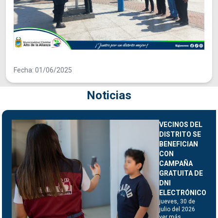
Fecha: 01/06/2025
Noticias
VECINOS DEL
DISTRITO SE
BENEFICIAN
CON
CAMPAÑA
GRATUITA DE
DNI
ELECTRÓNICO
jueves, 30 de
julio del 2026
ver más