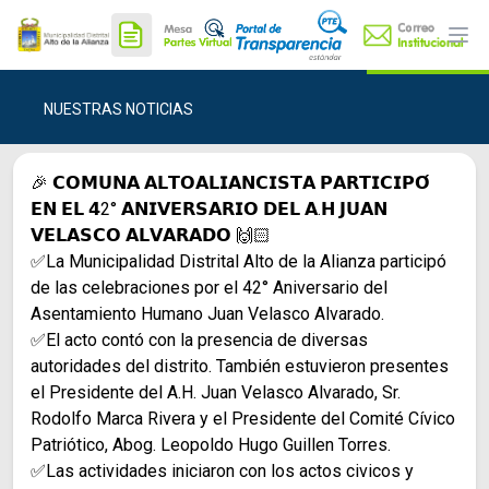
Ope
NUESTRAS NOTICIAS
🎉 𝗖𝗢𝗠𝗨𝗡𝗔 𝗔𝗟𝗧𝗢𝗔𝗟𝗜𝗔𝗡𝗖𝗜𝗦𝗧𝗔 𝗣𝗔𝗥𝗧𝗜𝗖𝗜𝗣𝗢́
𝗘𝗡 𝗘𝗟 𝟰2° 𝗔𝗡𝗜𝗩𝗘𝗥𝗦𝗔𝗥𝗜𝗢 𝗗𝗘𝗟 𝗔.𝗛 𝗝𝗨𝗔𝗡
𝗩𝗘𝗟𝗔𝗦𝗖𝗢 𝗔𝗟𝗩𝗔𝗥𝗔𝗗𝗢 🙌🏻
✅La Municipalidad Distrital Alto de la Alianza participó
de las celebraciones por el 42° Aniversario del
Asentamiento Humano Juan Velasco Alvarado.
✅El acto contó con la presencia de diversas
autoridades del distrito. También estuvieron presentes
el Presidente del A.H. Juan Velasco Alvarado, Sr.
Rodolfo Marca Rivera y el Presidente del Comité Cívico
Patriótico, Abog. Leopoldo Hugo Guillen Torres.
✅Las actividades iniciaron con los actos civicos y