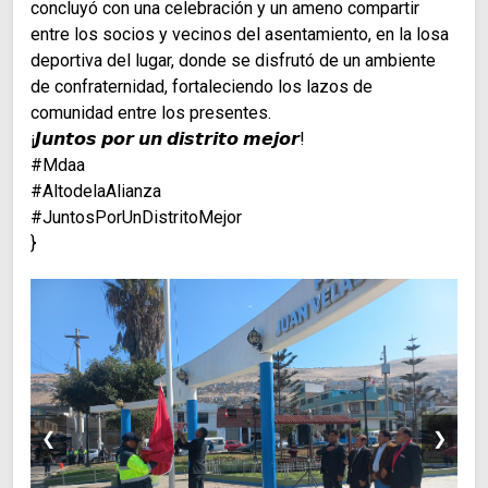
concluyó con una celebración y un ameno compartir
entre los socios y vecinos del asentamiento, en la losa
deportiva del lugar, donde se disfrutó de un ambiente
de confraternidad, fortaleciendo los lazos de
comunidad entre los presentes.
¡𝙅𝙪𝙣𝙩𝙤𝙨 𝙥𝙤𝙧 𝙪𝙣 𝙙𝙞𝙨𝙩𝙧𝙞𝙩𝙤 𝙢𝙚𝙟𝙤𝙧!
#Mdaa
#AltodelaAlianza
#JuntosPorUnDistritoMejor
}
❮
❯