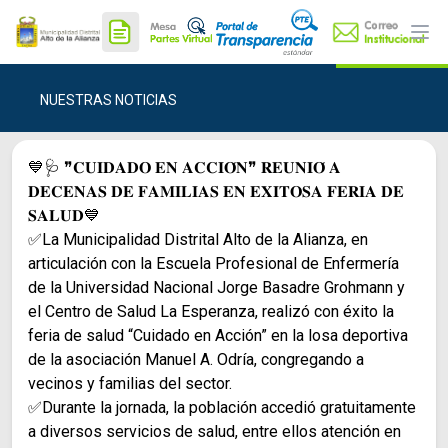
Ope
NUESTRAS NOTICIAS
💙🩺 ❞𝐂𝐔𝐈𝐃𝐀𝐃𝐎 𝐄𝐍 𝐀𝐂𝐂𝐈𝐎́𝐍❞ 𝐑𝐄𝐔𝐍𝐈𝐎́ 𝐀
𝐃𝐄𝐂𝐄𝐍𝐀𝐒 𝐃𝐄 𝐅𝐀𝐌𝐈𝐋𝐈𝐀𝐒 𝐄𝐍 𝐄𝐗𝐈𝐓𝐎𝐒𝐀 𝐅𝐄𝐑𝐈𝐀 𝐃𝐄
𝐒𝐀𝐋𝐔𝐃💙
✅La Municipalidad Distrital Alto de la Alianza, en
articulación con la Escuela Profesional de Enfermería
de la Universidad Nacional Jorge Basadre Grohmann y
el Centro de Salud La Esperanza, realizó con éxito la
feria de salud “Cuidado en Acción” en la losa deportiva
de la asociación Manuel A. Odría, congregando a
vecinos y familias del sector.
✅Durante la jornada, la población accedió gratuitamente
a diversos servicios de salud, entre ellos atención en