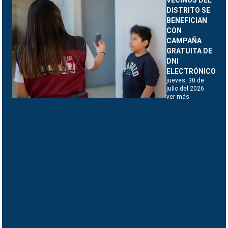
VECINOS DEL
DISTRITO SE
BENEFICIAN
CON
CAMPAÑA
GRATUITA DE
DNI
ELECTRÓNICO
jueves, 30 de
julio del 2026
ver más