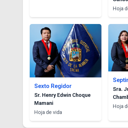
Hoja d
Septi
Sexto Regidor
Sra. J
Sr. Henry Edwin Choque
Chamb
Mamani
Hoja d
Hoja de vida