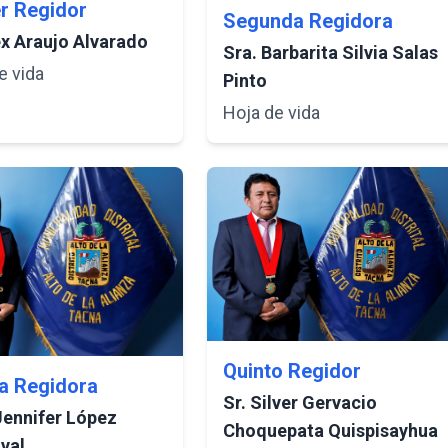
r Regidor
Segunda Regidora
ex Araujo Alvarado
Sra. Barbarita Silvia Salas
e vida
Pinto
Hoja de vida
Quinto Regidor
a Regidora
Sr. Silver Gervacio
Jennifer López
Choquepata Quispisayhua
val