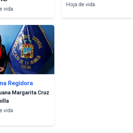
Hoja de vida
e vida
ma Regidora
uana Margarita Cruz
illa
e vida