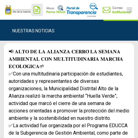
Ope
NUESTRAS NOTICIAS
📢 𝐀𝐋𝐓𝐎 𝐃𝐄 𝐋𝐀 𝐀𝐋𝐈𝐀𝐍𝐙𝐀 𝐂𝐄𝐑𝐑𝐎́ 𝐋𝐀 𝐒𝐄𝐌𝐀𝐍𝐀
𝐀𝐌𝐁𝐈𝐄𝐍𝐓𝐀𝐋 𝐂𝐎𝐍 𝐌𝐔𝐋𝐓𝐈𝐓𝐔𝐃𝐈𝐍𝐀𝐑𝐈𝐀 𝐌𝐀𝐑𝐂𝐇𝐀
𝐄𝐂𝐎𝐋𝐎́𝐆𝐈𝐂𝐀🌱
✅Con una multitudinaria participación de estudiantes,
autoridades y representantes de diversas
organizaciones, la Municipalidad Distrital Alto de la
Alianza realizó la marcha ambiental “Huella Verde”,
actividad que marcó el cierre de una semana de
acciones orientadas a promover la protección del medio
ambiente y la sostenibilidad en nuestro distrito.
✅La actividad fue organizada por el Programa EDUCCA
de la Subgerencia de Gestión Ambiental, como parte de