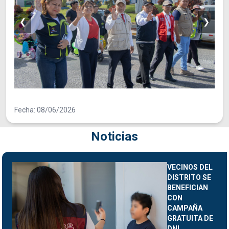
❮
❯
Fecha: 08/06/2026
Noticias
VECINOS DEL
DISTRITO SE
BENEFICIAN
CON
CAMPAÑA
GRATUITA DE
DNI