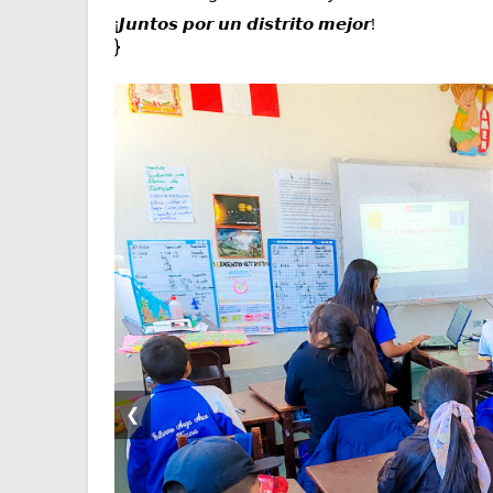
¡𝙅𝙪𝙣𝙩𝙤𝙨 𝙥𝙤𝙧 𝙪𝙣 𝙙𝙞𝙨𝙩𝙧𝙞𝙩𝙤 𝙢𝙚𝙟𝙤𝙧!
}
❮