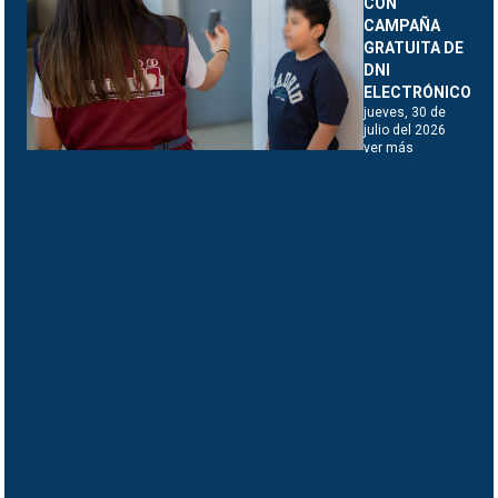
CON
CAMPAÑA
GRATUITA DE
DNI
ELECTRÓNICO
jueves, 30 de
julio del 2026
ver más