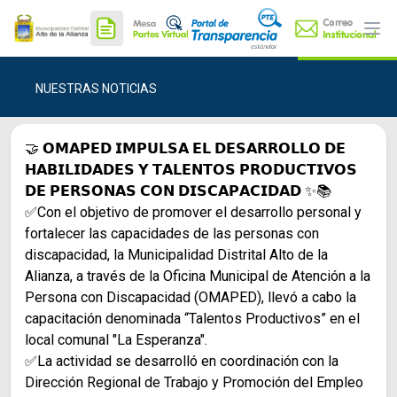
Ope
NUESTRAS NOTICIAS
🤝 𝗢𝗠𝗔𝗣𝗘𝗗 𝗜𝗠𝗣𝗨𝗟𝗦𝗔 𝗘𝗟 𝗗𝗘𝗦𝗔𝗥𝗥𝗢𝗟𝗟𝗢 𝗗𝗘
𝗛𝗔𝗕𝗜𝗟𝗜𝗗𝗔𝗗𝗘𝗦 𝗬 𝗧𝗔𝗟𝗘𝗡𝗧𝗢𝗦 𝗣𝗥𝗢𝗗𝗨𝗖𝗧𝗜𝗩𝗢𝗦
𝗗𝗘 𝗣𝗘𝗥𝗦𝗢𝗡𝗔𝗦 𝗖𝗢𝗡 𝗗𝗜𝗦𝗖𝗔𝗣𝗔𝗖𝗜𝗗𝗔𝗗 ✨📚
✅Con el objetivo de promover el desarrollo personal y
fortalecer las capacidades de las personas con
discapacidad, la Municipalidad Distrital Alto de la
Alianza, a través de la Oficina Municipal de Atención a la
Persona con Discapacidad (OMAPED), llevó a cabo la
capacitación denominada “Talentos Productivos” en el
local comunal "La Esperanza".
✅La actividad se desarrolló en coordinación con la
Dirección Regional de Trabajo y Promoción del Empleo